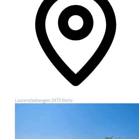
Looiendsebergen
2470 Retie